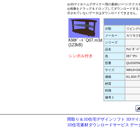
◎3Dマイホームデザイナー用の素材(パーツ/テクス
◎画像をドラッグ＆ドロップしてダウンロードする
示されていないデータはダウンロードできません。
分類
リビング
メーカー
カリモク
KMﾎﾞｰﾄﾞQ07.m3d
シリーズ
(123kB)
品名
ﾃﾚﾋﾞﾎﾞｰﾄ
シンボル付き
色
ﾓｶﾌﾞﾗｳﾝ
型番
QU3305
サイズ
W919×D
価格
61,600 
材質
特徴
備考１
間取り＆3D住宅デザインソフト 3Dマ
3D住宅素材ダウンロードサービス デ