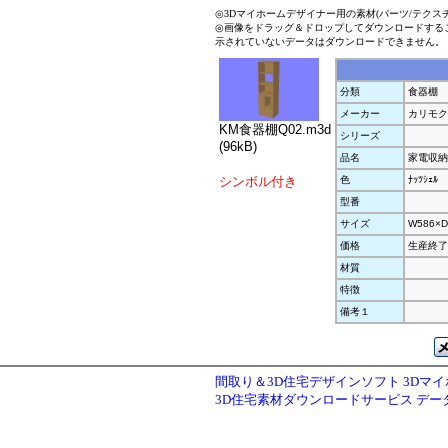
◎3Dマイホームデザイナー用の素材(パーツ/テクス
◎画像をドラッグ＆ドロップしてダウンロードする
示されていないデータはダウンロードできません。
分類
食器棚
メーカー
カリモク
KM食器棚Q02.m3d
シリーズ
(96kB)
品名
家電収納
シンボル付き
色
ﾅｯﾂｼｪﾙ
型番
サイズ
W586×D
価格
生産終了
材質
特徴
備考１
間取り＆3D住宅デザインソフト 3Dマ
3D住宅素材ダウンロードサービス デ