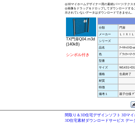
◎3Dマイホームデザイナー用の素材(パーツ/テクス
◎画像をドラッグ＆ドロップしてダウンロードする
示されていないデータはダウンロードできません。
分類
門扉
メーカー
ＬＩＸＩＬ
TX門扉Q04.m3d
シリーズ
(140kB)
品名
ｱｰｷｷｬｽﾄD-s
シンボル付き
色
ﾌﾞﾗｯｸ+ﾍｱｰﾗ
型番
サイズ
W1431×D1
価格
生産終了
材質
特徴
備考１
親子仕様 ﾃ
間取り＆3D住宅デザインソフト 3Dマ
3D住宅素材ダウンロードサービス デ