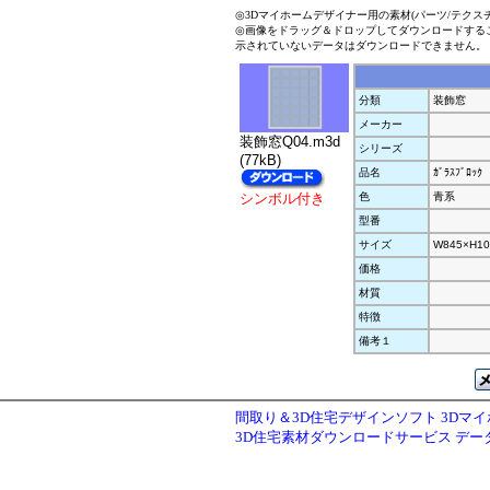
◎3Dマイホームデザイナー用の素材(パーツ/テクス
◎画像をドラッグ＆ドロップしてダウンロードする
示されていないデータはダウンロードできません。
分類
装飾窓
メーカー
装飾窓Q04.m3d
シリーズ
(77kB)
品名
ｶﾞﾗｽﾌﾞﾛｯｸ
シンボル付き
色
青系
型番
サイズ
W845×H10
価格
材質
特徴
備考１
間取り＆3D住宅デザインソフト 3Dマ
3D住宅素材ダウンロードサービス デ