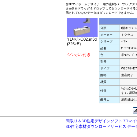
◎3Dマイホームデザイナー用の素材(パーツ/テクス
◎画像をドラッグ＆ドロップしてダウンロードする
示されていないデータはダウンロードできません。
分類
I型キッチ
メーカー
トクラス
YLｷｯﾁﾝQ02.m3d
シリーズ
ﾍﾞﾘｰ
(326kB)
品名
ｵｰﾌﾟﾝｷｯﾁﾝｽ
シンボル付き
色
扉:Uｼﾘｰｽﾞ ﾗ
型番
サイズ
W2578×D7
価格
生産終了
材質
ｷｯﾁﾝｶｳﾝ
特徴
すく､調理
備考１
扉面材は生
間取り＆3D住宅デザインソフト 3Dマ
3D住宅素材ダウンロードサービス デ