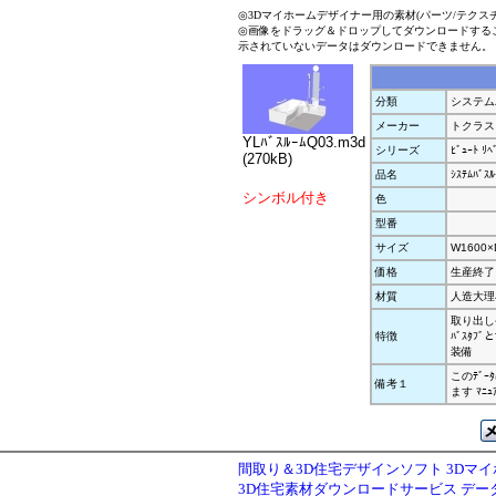
◎3Dマイホームデザイナー用の素材(パーツ/テクス
◎画像をドラッグ＆ドロップしてダウンロードする
示されていないデータはダウンロードできません。
分類
システム
メーカー
トクラス
YLﾊﾞｽﾙｰﾑQ03.m3d
シリーズ
ﾋﾞｭｰﾄ ﾘﾍ
(270kB)
品名
ｼｽﾃﾑﾊﾞｽﾙ
シンボル付き
色
型番
サイズ
W1600×
価格
生産終了
材質
人造大理石
取り出し
特徴
ﾊﾞｽﾀﾌﾞ
装備
このﾃﾞ
備考１
ます ﾏ
間取り＆3D住宅デザインソフト 3Dマ
3D住宅素材ダウンロードサービス デ