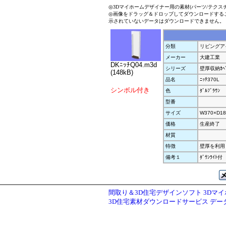
◎3Dマイホームデザイナー用の素材(パーツ/テクス
◎画像をドラッグ＆ドロップしてダウンロードする
示されていないデータはダウンロードできません。
分類
リビングア
メーカー
大建工業
DKﾆｯﾁQ04.m3d
シリーズ
壁厚収納ｶﾍﾞ
(148kB)
品名
ﾆｯﾁ370L
シンボル付き
色
ﾀﾞﾙﾌﾞﾗｳﾝ
型番
サイズ
W370×D18
価格
生産終了
材質
特徴
壁厚を利用
備考１
ﾀﾞｳﾝﾗｲﾄ付
間取り＆3D住宅デザインソフト 3Dマ
3D住宅素材ダウンロードサービス デ