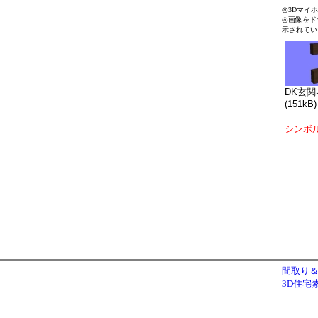
◎3Dマイ
◎画像をド
示されてい
DK玄関
(151kB)
シンボ
間取り＆
3D住宅