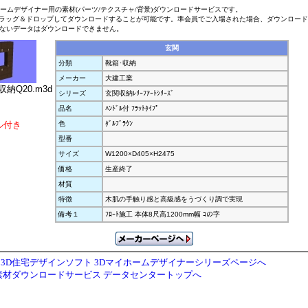
ホームデザイナー用の素材(パーツ/テクスチャ/背景)ダウンロードサービスです。
ラッグ＆ドロップしてダウンロードすることが可能です。準会員でご入場された場合、ダウンロー
ないデータはダウンロードできません。
玄関
分類
靴箱･収納
メーカー
大建工業
収納Q20.m3d
シリーズ
玄関収納ﾚﾘｰﾌｱｰﾄｼﾘｰｽﾞ
品名
ﾊﾝﾄﾞﾙ付 ﾌﾗｯﾄﾀｲﾌﾟ
ル付き
色
ﾀﾞﾙﾌﾞﾗｳﾝ
型番
サイズ
W1200×D405×H2475
価格
生産終了
材質
特徴
木肌の手触り感と高級感をうづくり調で実現
備考１
ﾌﾛｰﾄ施工 本体8尺高1200mm幅 ｺの字
3D住宅デザインソフト 3Dマイホームデザイナーシリーズページへ
素材ダウンロードサービス データセンタートップへ