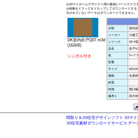
◎3Dマイホームデザイナー用の素材(パーツ/テクス
◎画像をドラッグ＆ドロップしてダウンロードする
示されていないデータはダウンロードできません。
分類
室内
メーカー
大建
DK室内折戸Q07.m3d
シリーズ
ｸﾛｰｸ
(162kB)
品名
折戸ﾕﾆ
シンボル付き
色
ﾃｨｰﾌﾞ
型番
サイズ
W245
価格
生産
材質
特徴
開口
備考１
四方枠
間取り＆3D住宅デザインソフト 3Dマ
3D住宅素材ダウンロードサービス デ