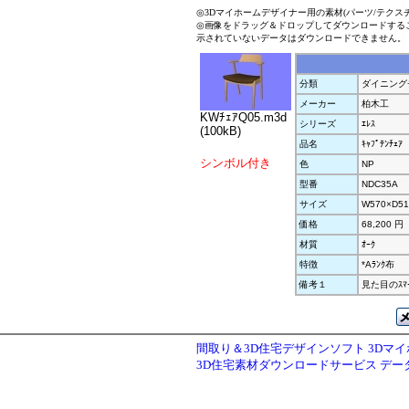
◎3Dマイホームデザイナー用の素材(パーツ/テクス
◎画像をドラッグ＆ドロップしてダウンロードする
示されていないデータはダウンロードできません。
分類
ダイニング
メーカー
柏木工
KWﾁｪｱQ05.m3d
シリーズ
ｴﾚｽ
(100kB)
品名
ｷｬﾌﾟﾃﾝﾁｪｱ
シンボル付き
色
NP
型番
NDC35A
サイズ
W570×D51
価格
68,200 円
材質
ｵｰｸ
特徴
*Aﾗﾝｸ布
備考１
見た目のｽ
間取り＆3D住宅デザインソフト 3Dマ
3D住宅素材ダウンロードサービス デ