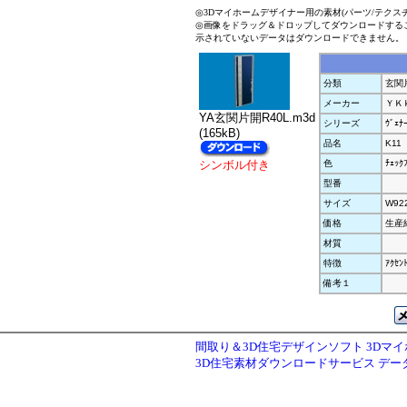
◎3Dマイホームデザイナー用の素材(パーツ/テクス
◎画像をドラッグ＆ドロップしてダウンロードする
示されていないデータはダウンロードできません。
分類
玄関
メーカー
ＹＫ
YA玄関片開R40L.m3d
シリーズ
ｳﾞｪ
(165kB)
品名
K11
シンボル付き
色
ﾁｪｯｸ
型番
サイズ
W92
価格
生産
材質
特徴
ｱｸｾ
備考１
間取り＆3D住宅デザインソフト 3Dマ
3D住宅素材ダウンロードサービス デ