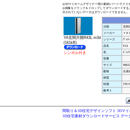
◎3Dマイホームデザイナー用の素材(パーツ/テクス
◎画像をドラッグ＆ドロップしてダウンロードする
示されていないデータはダウンロードできません。
分類
玄関
メーカー
ＹＫ
YA玄関片開R43L.m3d
シリーズ
ｳﾞｪ
(161kB)
品名
K11
シンボル付き
色
ﾋﾟｭｱ
型番
サイズ
W92
価格
生産
材質
特徴
ｱｸｾ
備考１
間取り＆3D住宅デザインソフト 3Dマ
3D住宅素材ダウンロードサービス デ