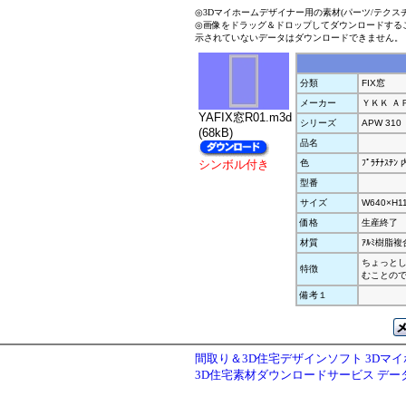
◎3Dマイホームデザイナー用の素材(パーツ/テクス
◎画像をドラッグ＆ドロップしてダウンロードする
示されていないデータはダウンロードできません。
分類
FIX窓
メーカー
ＹＫＫ Ａ
YAFIX窓R01.m3d
シリーズ
APW 310
(68kB)
品名
シンボル付き
色
ﾌﾟﾗﾁﾅｽﾃﾝ
型番
サイズ
W640×H1
価格
生産終了
材質
ｱﾙﾐ樹脂複
ちょっと
特徴
むことの
備考１
間取り＆3D住宅デザインソフト 3Dマ
3D住宅素材ダウンロードサービス デ