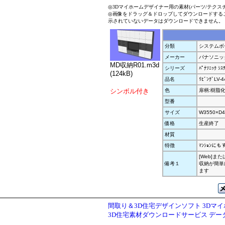
◎3Dマイホームデザイナー用の素材(パーツ/テクス
◎画像をドラッグ＆ドロップしてダウンロードする
示されていないデータはダウンロードできません。
分類
システムボ
メーカー
パナソニッ
MD収納R01.m3d
シリーズ
ﾊﾟﾅｿﾆｯｸ ｼｽ
(124kB)
品名
ﾘﾋﾞﾝｸﾞLV-
シンボル付き
色
扉柄:樹脂化粧
型番
サイズ
W3550×D4
価格
生産終了
材質
特徴
ﾏﾝｼｮﾝに
[Web]または
備考１
収納が簡単にﾌ
ます
間取り＆3D住宅デザインソフト 3Dマ
3D住宅素材ダウンロードサービス デ