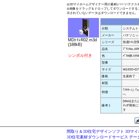
◎3Dマイホームデザイナー用の素材(パーツ/テクス
◎画像をドラッグ＆ドロップしてダウンロードする
示されていないデータはダウンロードできません。
分類
システムト
メーカー
パナソニッ
MDﾄｲﾚR02.m3d
シリーズ
快適ﾄｲﾚ空間 
(188kB)
品名
ﾌﾟﾗﾝNo.AR
シンボル付き
色
ﾊﾟﾈﾙ柄:ｴｸｾ
型番
サイズ
W1650×D7
価格
生産終了
材質
｢ｱﾗｳｰﾉ｣･
特徴
へ
[Web]または
備考１
ｲﾚが簡単にﾌ
す
間取り＆3D住宅デザインソフト 3Dマ
3D住宅素材ダウンロードサービス デ