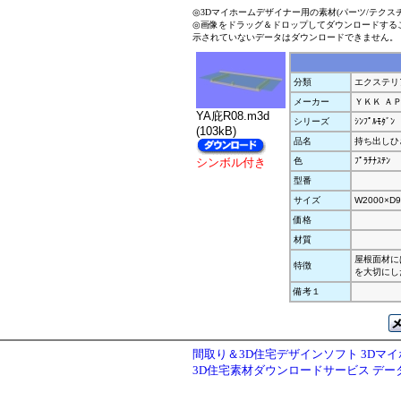
◎3Dマイホームデザイナー用の素材(パーツ/テクス
◎画像をドラッグ＆ドロップしてダウンロードする
示されていないデータはダウンロードできません。
分類
エクステリ
メーカー
ＹＫＫ Ａ
YA庇R08.m3d
シリーズ
ｼﾝﾌﾟﾙﾓﾀﾞﾝ
(103kB)
品名
持ち出しひ
シンボル付き
色
ﾌﾟﾗﾁﾅｽﾃﾝ
型番
サイズ
W2000×D9
価格
材質
屋根面材には
特徴
を大切にした
備考１
間取り＆3D住宅デザインソフト 3Dマ
3D住宅素材ダウンロードサービス デ