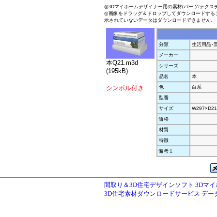
◎3Dマイホームデザイナー用の素材(パーツ/テクス
◎画像をドラッグ＆ドロップしてダウンロードする
示されていないデータはダウンロードできません。
分類
生活用品･
メーカー
本Q21.m3d
シリーズ
(195kB)
品名
本
シンボル付き
色
白系
型番
サイズ
W297×D21
価格
材質
特徴
備考１
間取り＆3D住宅デザインソフト 3Dマ
3D住宅素材ダウンロードサービス デ