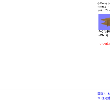
◎3Dマイ
◎画像をド
示されてい
ﾃｰﾌﾞﾙR
(49kB)
シンボ
間取り＆
3D住宅