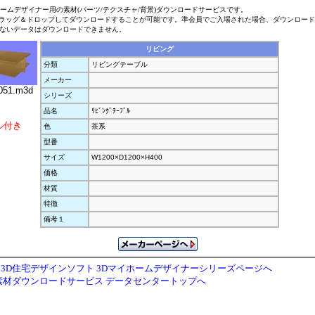
ホームデザイナー用の素材(パーツ/テクスチャ/背景)ダウンロードサービスです。
ラッグ＆ドロップしてダウンロードすることが可能です。準会員でご入場された場合、ダウンロー
ないデータはダウンロードできません。
リビング
分類
リビングテーブル
メーカー
051.m3d
シリーズ
品名
ﾘﾋﾞﾝｸﾞﾃｰﾌﾞﾙ
ル付き
色
茶系
型番
サイズ
W1200×D1200×H400
価格
材質
特徴
備考１
3D住宅デザインソフト 3Dマイホームデザイナーシリーズページへ
素材ダウンロードサービス データセンタートップへ