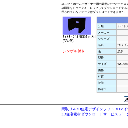
◎3Dマイホームデザイナー用の素材(パーツ/テクス
◎画像をドラッグ＆ドロップしてダウンロードする
示されていないデータはダウンロードできません。
分類
ナイト
メーカー
ﾅｲﾄﾃｰﾌﾞﾙR004.m3d
シリーズ
(53kB)
品名
ﾅｲﾄﾃｰﾌﾞ
シンボル付き
色
黒系
型番
サイズ
W500×
価格
材質
特徴
備考１
間取り＆3D住宅デザインソフト 3Dマ
3D住宅素材ダウンロードサービス デ