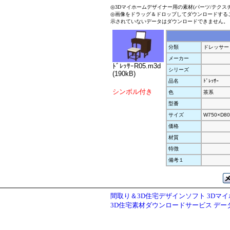
◎3Dマイホームデザイナー用の素材(パーツ/テクス
◎画像をドラッグ＆ドロップしてダウンロードする
示されていないデータはダウンロードできません。
分類
ドレッサー
メーカー
ﾄﾞﾚｯｻｰR05.m3d
シリーズ
(190kB)
品名
ﾄﾞﾚｯｻｰ
シンボル付き
色
茶系
型番
サイズ
W750×D80
価格
材質
特徴
備考１
間取り＆3D住宅デザインソフト 3Dマ
3D住宅素材ダウンロードサービス デ