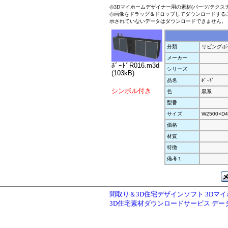
◎3Dマイホームデザイナー用の素材(パーツ/テクス
◎画像をドラッグ＆ドロップしてダウンロードする
示されていないデータはダウンロードできません。
分類
リビングボ
メーカー
ﾎﾞｰﾄﾞR016.m3d
シリーズ
(103kB)
品名
ﾎﾞｰﾄﾞ
シンボル付き
色
黒系
型番
サイズ
W2500×D4
価格
材質
特徴
備考１
間取り＆3D住宅デザインソフト 3Dマ
3D住宅素材ダウンロードサービス デ