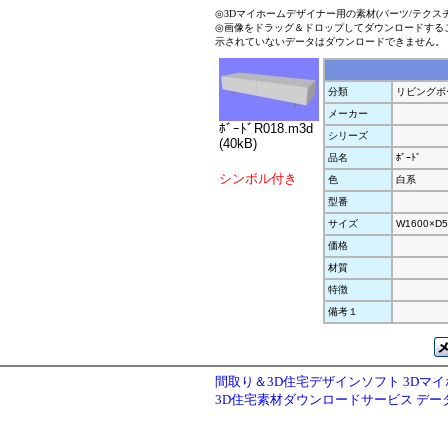
◎3Dマイホームデザイナー用の素材(パーツ/テクス
◎画像をドラッグ＆ドロップしてダウンロードする
示されていないデータはダウンロードできません。
分類
リビングボ
メーカー
ﾎﾞｰﾄﾞR018.m3d
シリーズ
(40kB)
品名
ﾎﾞｰﾄﾞ
シンボル付き
色
白系
型番
サイズ
W1600×D5
価格
材質
特徴
備考１
間取り＆3D住宅デザインソフト 3Dマ
3D住宅素材ダウンロードサービス デ