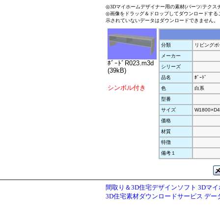
◎3Dマイホームデザイナー用の素材(パーツ/テクス
◎画像をドラッグ＆ドロップしてダウンロードする
示されていないデータはダウンロードできません。
分類
リビングボ
メーカー
ﾎﾞｰﾄﾞR023.m3d
シリーズ
(39kB)
品名
ﾎﾞｰﾄﾞ
シンボル付き
色
白系
型番
サイズ
W1800×D4
価格
材質
特徴
備考１
間取り＆3D住宅デザインソフト 3Dマ
3D住宅素材ダウンロードサービス デ