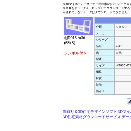
◎3Dマイホームデザイナー用の素材(パーツ/テクス
◎画像をドラッグ＆ドロップしてダウンロードする
示されていないデータはダウンロードできません。
分類
シェルフ
メーカー
棚R015.m3d
シリーズ
(68kB)
品名
ｼｪﾙﾌ
シンボル付き
色
白系
型番
サイズ
W2000×D3
価格
材質
特徴
備考１
間取り＆3D住宅デザインソフト 3Dマ
3D住宅素材ダウンロードサービス デ