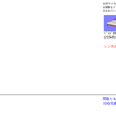
◎3Dマイ
◎画像をド
示されてい
ﾍﾞｯﾄﾞR
(215kB)
シンボ
間取り＆
3D住宅