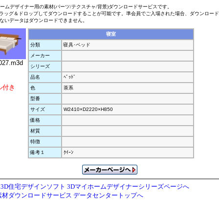
ホームデザイナー用の素材(パーツ/テクスチャ/背景)ダウンロードサービスです。
ラッグ＆ドロップしてダウンロードすることが可能です。準会員でご入場された場合、ダウンロー
ないデータはダウンロードできません。
寝室
分類
寝具･ベッド
メーカー
027.m3d
シリーズ
品名
ﾍﾞｯﾄﾞ
ル付き
色
茶系
型番
サイズ
W2410×D2220×H850
価格
材質
特徴
備考１
ｸｲｰﾝ
3D住宅デザインソフト 3Dマイホームデザイナーシリーズページへ
素材ダウンロードサービス データセンタートップへ