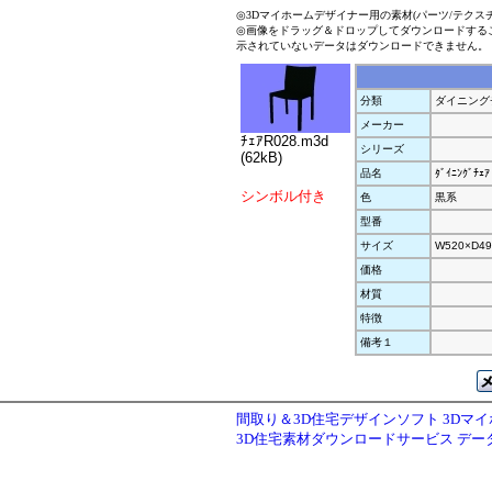
◎3Dマイホームデザイナー用の素材(パーツ/テクス
◎画像をドラッグ＆ドロップしてダウンロードする
示されていないデータはダウンロードできません。
分類
ダイニング
メーカー
ﾁｪｱR028.m3d
シリーズ
(62kB)
品名
ﾀﾞｲﾆﾝｸﾞﾁｪｱ
シンボル付き
色
黒系
型番
サイズ
W520×D49
価格
材質
特徴
備考１
間取り＆3D住宅デザインソフト 3Dマ
3D住宅素材ダウンロードサービス デ