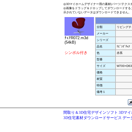
◎3Dマイホームデザイナー用の素材(パーツ/テクス
◎画像をドラッグ＆ドロップしてダウンロードする
示されていないデータはダウンロードできません。
分類
リビングチ
メーカー
ﾁｪｱR072.m3d
シリーズ
(54kB)
品名
ﾘﾋﾞﾝｸﾞﾁｪｱ
シンボル付き
色
赤系
型番
サイズ
W700×D63
価格
材質
特徴
備考１
間取り＆3D住宅デザインソフト 3Dマ
3D住宅素材ダウンロードサービス デ