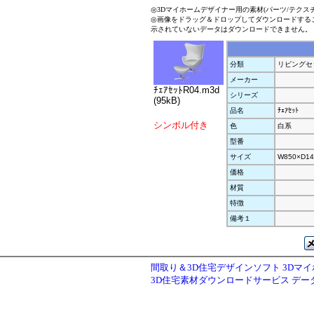
◎3Dマイホームデザイナー用の素材(パーツ/テクス
◎画像をドラッグ＆ドロップしてダウンロードする
示されていないデータはダウンロードできません。
分類
リビングセ
メーカー
ﾁｪｱｾｯﾄR04.m3d
シリーズ
(95kB)
品名
ﾁｪｱｾｯﾄ
シンボル付き
色
白系
型番
サイズ
W850×D14
価格
材質
特徴
備考１
間取り＆3D住宅デザインソフト 3Dマ
3D住宅素材ダウンロードサービス デ