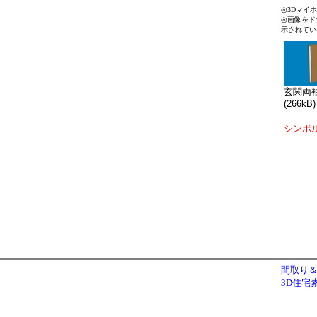
◎3Dマイ
◎画像をド
示されてい
玄関両袖B
(266kB)
シンボ
間取り＆
3D住宅