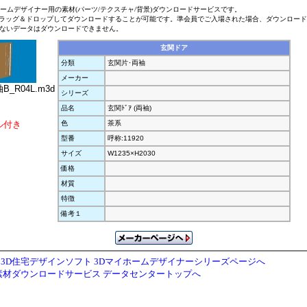
ホームデザイナー用の素材(パーツ/テクスチャ/背景)ダウンロードサービスです。
ラッグ＆ドロップしてダウンロードすることが可能です。準会員でご入場された場合、ダウンロー
ないデータはダウンロードできません。
玄関ドア
分類
玄関片･両袖
メーカー
_R04L.m3d
シリーズ
品名
玄関ﾄﾞｱ (両袖)
ル付き
色
茶系
型番
呼称:11920
サイズ
W1235×H2030
価格
材質
特徴
備考１
3D住宅デザインソフト 3Dマイホームデザイナーシリーズページへ
素材ダウンロードサービス データセンタートップへ