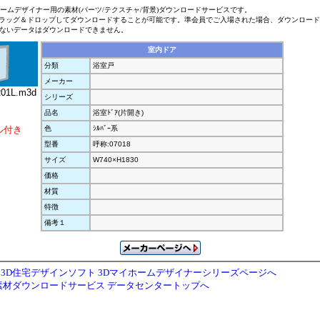
ホームデザイナー用の素材(パーツ/テクスチャ/背景)ダウンロードサービスです。
ラッグ＆ドロップしてダウンロードすることが可能です。準会員でご入場された場合、ダウンロー
ないデータはダウンロードできません。
室内ドア
分類
浴室戸
メーカー
1L.m3d
シリーズ
品名
浴室ﾄﾞｱ(片開き)
ル付き
色
ｼﾙﾊﾞｰ系
型番
呼称:07018
サイズ
W740×H1830
価格
材質
特徴
備考１
3D住宅デザインソフト 3Dマイホームデザイナーシリーズページへ
素材ダウンロードサービス データセンタートップへ