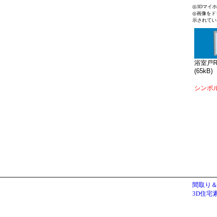
◎3Dマイ
◎画像をド
示されてい
浴室戸R0
(65kB)
シンボ
間取り＆
3D住宅