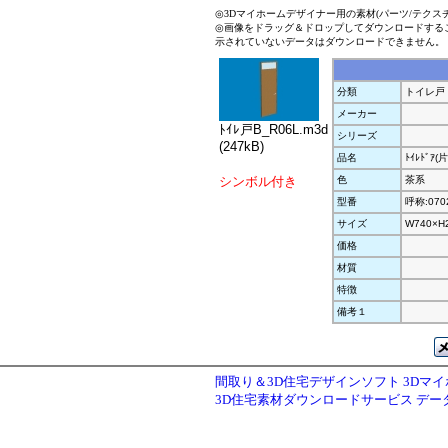
◎3Dマイホームデザイナー用の素材(パーツ/テクス
◎画像をドラッグ＆ドロップしてダウンロードする
示されていないデータはダウンロードできません。
分類
トイレ戸
メーカー
ﾄｲﾚ戸B_R06L.m3d
シリーズ
(247kB)
品名
ﾄｲﾚﾄﾞｱ(
シンボル付き
色
茶系
型番
呼称:070
サイズ
W740×H
価格
材質
特徴
備考１
間取り＆3D住宅デザインソフト 3Dマ
3D住宅素材ダウンロードサービス デ