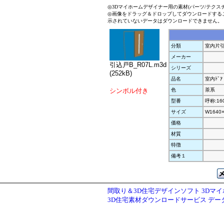
◎3Dマイホームデザイナー用の素材(パーツ/テクス
◎画像をドラッグ＆ドロップしてダウンロードする
示されていないデータはダウンロードできません。
分類
室内片
メーカー
引込戸B_R07L.m3d
シリーズ
(252kB)
品名
室内ﾄﾞｱ
シンボル付き
色
茶系
型番
呼称:16
サイズ
W1640
価格
材質
特徴
備考１
間取り＆3D住宅デザインソフト 3Dマ
3D住宅素材ダウンロードサービス デ