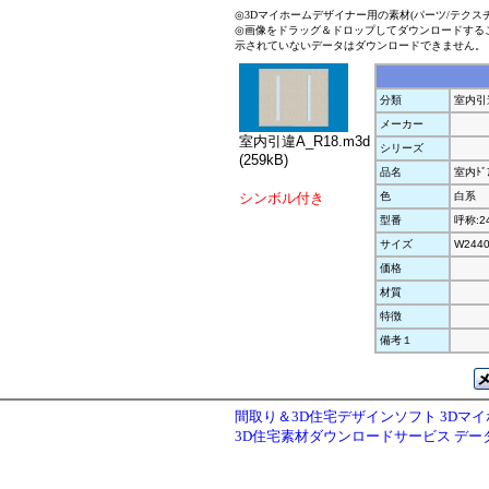
◎3Dマイホームデザイナー用の素材(パーツ/テクス
◎画像をドラッグ＆ドロップしてダウンロードする
示されていないデータはダウンロードできません。
分類
室内引
メーカー
室内引違A_R18.m3d
シリーズ
(259kB)
品名
室内ﾄﾞｱ
シンボル付き
色
白系
型番
呼称:2
サイズ
W2440
価格
材質
特徴
備考１
間取り＆3D住宅デザインソフト 3Dマ
3D住宅素材ダウンロードサービス デ