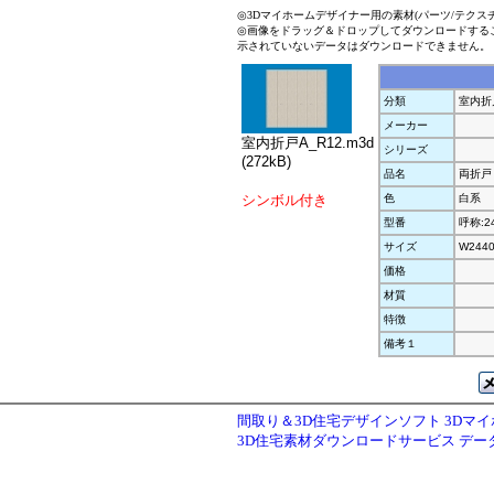
◎3Dマイホームデザイナー用の素材(パーツ/テクス
◎画像をドラッグ＆ドロップしてダウンロードする
示されていないデータはダウンロードできません。
分類
室内折
メーカー
室内折戸A_R12.m3d
シリーズ
(272kB)
品名
両折戸
シンボル付き
色
白系
型番
呼称:2
サイズ
W2440
価格
材質
特徴
備考１
間取り＆3D住宅デザインソフト 3Dマ
3D住宅素材ダウンロードサービス デ