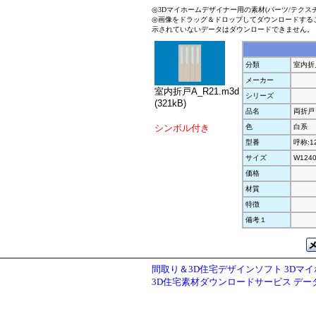
◎3Dマイホームデザイナー用の素材(パーツ/テクス
◎画像をドラッグ＆ドロップしてダウンロードする
示されていないデータはダウンロードできません。
分類
室内折
メーカー
室内折戸A_R21.m3d
シリーズ
(321kB)
品名
両折戸
シンボル付き
色
白系
型番
呼称:1
サイズ
W1240
価格
材質
特徴
備考１
間取り＆3D住宅デザインソフト 3Dマ
3D住宅素材ダウンロードサービス デ