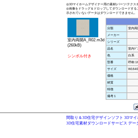
◎3Dマイホームデザイナー用の素材(パーツ/テクス
◎画像をドラッグ＆ドロップしてダウンロードする
示されていないデータはダウンロードできません。
分類
室内両
メーカー
室内両開A_R02.m3d
シリーズ
(260kB)
品名
室内ﾄﾞ
シンボル付き
色
白系
型番
呼称:1
サイズ
W1640
価格
材質
特徴
備考１
間取り＆3D住宅デザインソフト 3Dマ
3D住宅素材ダウンロードサービス デ