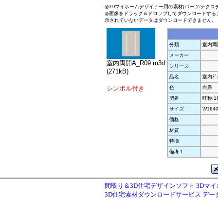
◎3Dマイホームデザイナー用の素材(パーツ/テクス
◎画像をドラッグ＆ドロップしてダウンロードする
示されていないデータはダウンロードできません。
分類
室内両
メーカー
室内両開A_R09.m3d
シリーズ
(271kB)
品名
室内ﾄﾞ
シンボル付き
色
白系
型番
呼称:1
サイズ
W1640
価格
材質
特徴
備考１
間取り＆3D住宅デザインソフト 3Dマ
3D住宅素材ダウンロードサービス デ