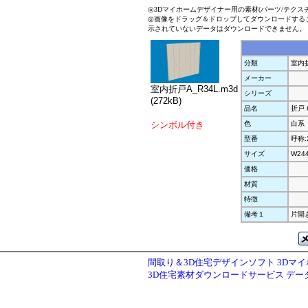
◎3Dマイホームデザイナー用の素材(パーツ/テクス
◎画像をドラッグ＆ドロップしてダウンロードする
示されていないデータはダウンロードできません。
分類
室内
メーカー
室内折戸A_R34L.m3d
シリーズ
(272kB)
品名
折戸 
シンボル付き
色
白系
型番
呼称:
サイズ
W24
価格
材質
特徴
備考１
片開
間取り＆3D住宅デザインソフト 3Dマ
3D住宅素材ダウンロードサービス デ