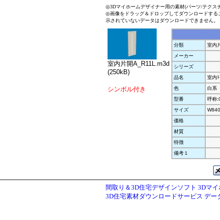
◎3Dマイホームデザイナー用の素材(パーツ/テクス
◎画像をドラッグ＆ドロップしてダウンロードする
示されていないデータはダウンロードできません。
分類
室内
メーカー
室内片開A_R11L.m3d
シリーズ
(250kB)
品名
室内ﾄ
シンボル付き
色
白系
型番
呼称:
サイズ
W840
価格
材質
特徴
備考１
間取り＆3D住宅デザインソフト 3Dマ
3D住宅素材ダウンロードサービス デ