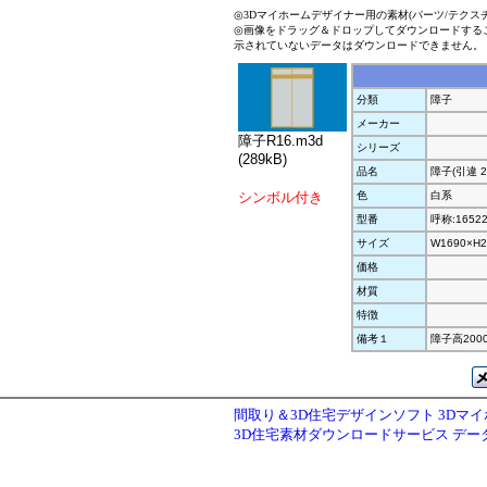
◎3Dマイホームデザイナー用の素材(パーツ/テクス
◎画像をドラッグ＆ドロップしてダウンロードする
示されていないデータはダウンロードできません。
分類
障子
メーカー
障子R16.m3d
シリーズ
(289kB)
品名
障子(引違 2
シンボル付き
色
白系
型番
呼称:1652
サイズ
W1690×H2
価格
材質
特徴
備考１
障子高200
間取り＆3D住宅デザインソフト 3Dマ
3D住宅素材ダウンロードサービス デ