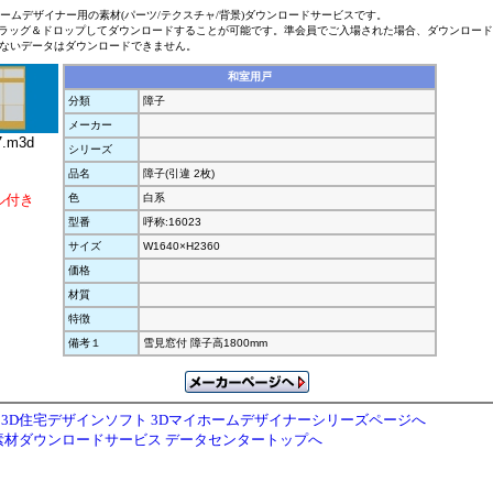
ホームデザイナー用の素材(パーツ/テクスチャ/背景)ダウンロードサービスです。
ラッグ＆ドロップしてダウンロードすることが可能です。準会員でご入場された場合、ダウンロー
ないデータはダウンロードできません。
和室用戸
分類
障子
メーカー
.m3d
シリーズ
品名
障子(引違 2枚)
ル付き
色
白系
型番
呼称:16023
サイズ
W1640×H2360
価格
材質
特徴
備考１
雪見窓付 障子高1800mm
3D住宅デザインソフト 3Dマイホームデザイナーシリーズページへ
素材ダウンロードサービス データセンタートップへ