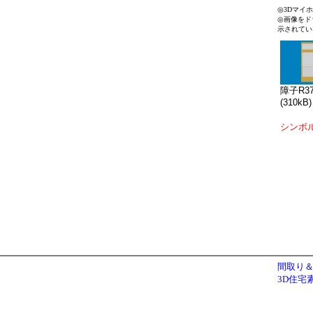
◎3Dマイ
◎画像をド
示されてい
障子R37
(310kB)
シンボ
間取り＆
3D住宅