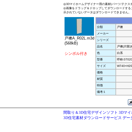
◎3Dマイホームデザイナー用の素材(パーツ/テクス
◎画像をドラッグ＆ドロップしてダウンロードする
示されていないデータはダウンロードできません。
分類
戸襖
メーカー
戸襖A_R02L.m3d
シリーズ
(568kB)
品名
戸襖(片開き
シンボル付き
色
白系
型番
呼称:0702
サイズ
W740×H2
価格
材質
特徴
備考１
間取り＆3D住宅デザインソフト 3Dマ
3D住宅素材ダウンロードサービス デ