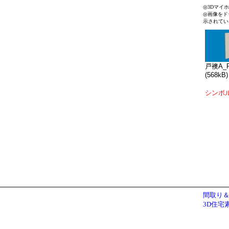
◎3Dマイ
◎画像をド
示されてい
戸襖A_R
(568kB)
シンボ
間取り＆
3D住宅