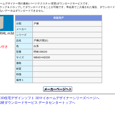
ホームデザイナー用の素材(パーツ/テクスチャ/背景)ダウンロードサービスです。
ラッグ＆ドロップしてダウンロードすることが可能です。準会員でご入場された場合、ダウンロー
ないデータはダウンロードできません。
和室用戸
分類
戸襖
メーカー
04L.m3d
シリーズ
品名
戸襖(片開き)
ル付き
色
白系
型番
呼称:09020
サイズ
W940×H2030
価格
材質
特徴
備考１
3D住宅デザインソフト 3Dマイホームデザイナーシリーズページへ
素材ダウンロードサービス データセンタートップへ