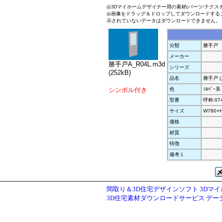
◎3Dマイホームデザイナー用の素材(パーツ/テクス
◎画像をドラッグ＆ドロップしてダウンロードする
示されていないデータはダウンロードできません。
分類
勝手戸
メーカー
勝手戸A_R04L.m3d
シリーズ
(252kB)
品名
勝手戸 
シンボル付き
色
ｼﾙﾊﾞｰ系
型番
呼称:07
サイズ
W780×
価格
材質
特徴
備考１
間取り＆3D住宅デザインソフト 3Dマ
3D住宅素材ダウンロードサービス デ