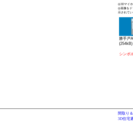
◎3Dマイ
◎画像をド
示されてい
勝手戸A_
(254kB)
シンボ
間取り＆
3D住宅