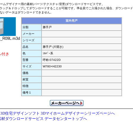
ホームデザイナー用の素材(パーツ/テクスチャ/背景)ダウンロードサービスです。
ラッグ＆ドロップしてダウンロードすることが可能です。準会員でご入場された場合、ダウンロー
ないデータはダウンロードできません。
室外用戸
分類
勝手戸
メーカー
R09L.m3d
シリーズ
品名
勝手戸 (片開き)
ル付き
色
ｼﾙﾊﾞｰ系
型番
呼称:07422D
サイズ
W780×H2230
価格
材質
特徴
備考１
3D住宅デザインソフト 3Dマイホームデザイナーシリーズページへ
素材ダウンロードサービス データセンタートップへ