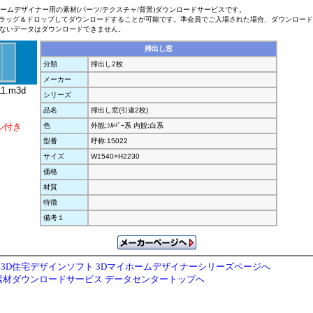
ホームデザイナー用の素材(パーツ/テクスチャ/背景)ダウンロードサービスです。
ラッグ＆ドロップしてダウンロードすることが可能です。準会員でご入場された場合、ダウンロー
ないデータはダウンロードできません。
掃出し窓
分類
掃出し2枚
メーカー
1.m3d
シリーズ
品名
掃出し窓(引違2枚)
ル付き
色
外観:ｼﾙﾊﾞｰ系 内観:白系
型番
呼称:15022
サイズ
W1540×H2230
価格
材質
特徴
備考１
3D住宅デザインソフト 3Dマイホームデザイナーシリーズページへ
素材ダウンロードサービス データセンタートップへ