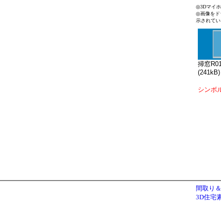
◎3Dマイ
◎画像をド
示されてい
掃窓R01
(241kB)
シンボ
間取り＆
3D住宅