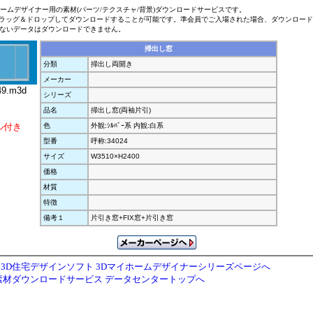
ホームデザイナー用の素材(パーツ/テクスチャ/背景)ダウンロードサービスです。
ラッグ＆ドロップしてダウンロードすることが可能です。準会員でご入場された場合、ダウンロー
ないデータはダウンロードできません。
掃出し窓
分類
掃出し両開き
メーカー
9.m3d
シリーズ
品名
掃出し窓(両袖片引)
ル付き
色
外観:ｼﾙﾊﾞｰ系 内観:白系
型番
呼称:34024
サイズ
W3510×H2400
価格
材質
特徴
備考１
片引き窓+FIX窓+片引き窓
3D住宅デザインソフト 3Dマイホームデザイナーシリーズページへ
素材ダウンロードサービス データセンタートップへ