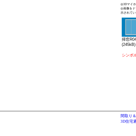
◎3Dマイ
◎画像をド
示されてい
掃窓R04
(245kB)
シンボ
間取り＆
3D住宅