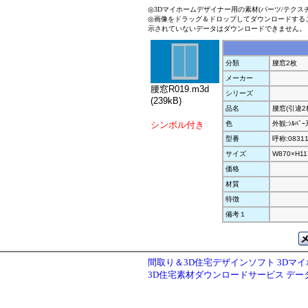
◎3Dマイホームデザイナー用の素材(パーツ/テクス
◎画像をドラッグ＆ドロップしてダウンロードする
示されていないデータはダウンロードできません。
分類
腰窓2枚
メーカー
腰窓R019.m3d
シリーズ
(239kB)
品名
腰窓(引違2
シンボル付き
色
外観:ｼﾙﾊﾞ
型番
呼称:0831
サイズ
W870×H11
価格
材質
特徴
備考１
間取り＆3D住宅デザインソフト 3Dマ
3D住宅素材ダウンロードサービス デ