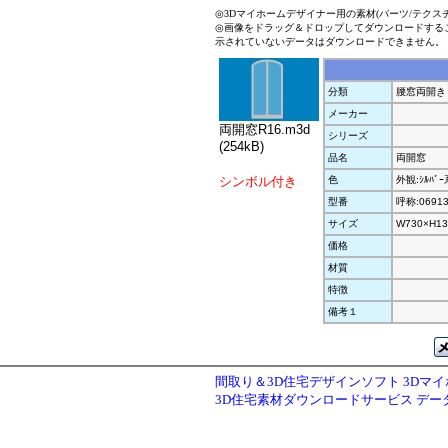
◎3Dマイホームデザイナー用の素材(パーツ/テクス
◎画像をドラッグ＆ドロップしてダウンロードする
示されていないデータはダウンロードできません。
分類
腰窓両開き
メーカー
両開窓R16.m3d
シリーズ
(254kB)
品名
両開窓
シンボル付き
色
外観:ｼﾙﾊﾞ
型番
呼称:0691
サイズ
W730×H13
価格
材質
特徴
備考１
間取り＆3D住宅デザインソフト 3Dマ
3D住宅素材ダウンロードサービス デ