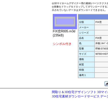
◎3Dマイホームデザイナー用の素材(パーツ/テクス
◎画像をドラッグ＆ドロップしてダウンロードする
示されていないデータはダウンロードできません。
分類
FIX窓
メーカー
FIX窓R005.m3d
シリーズ
(235kB)
品名
FIX窓
シンボル付き
色
外観:ｼﾙﾊﾞ
型番
呼称:0740
サイズ
W780×H37
価格
材質
特徴
備考１
間取り＆3D住宅デザインソフト 3Dマ
3D住宅素材ダウンロードサービス デ